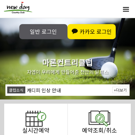
일반 로그인
카카오 로그인
마론컨트리클럽
8월 이용요금 안내
자연이 우리에게 만들어준 천안의 알프스
개인정보 유출 사고 안내
캐디피 인상 안내
클럽소식
+더보기
8월 예약 선오픈 안내
8월 이용요금 안내
개인정보 유출 사고 안내
실시간예약
예약조회/취소
캐디피 인상 안내