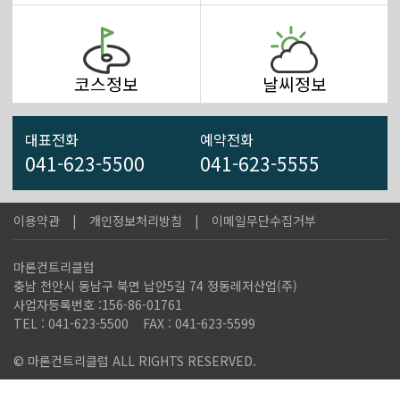
8월 예약 선오픈 안내
8월 이용요금 안내
코스정보
날씨정보
대표전화
예약전화
041-623-5500
041-623-5555
이용약관
개인정보처리방침
이메일무단수집거부
마론컨트리클럽
충남 천안시 동남구 북면 납안5길 74 정동레저산업(주)
사업자등록번호 :156-86-01761
TEL : 041-623-5500
FAX : 041-623-5599
© 마론컨트리클럽 ALL RIGHTS RESERVED.